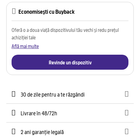
Economisești cu Buyback
Oferă o a doua viață dispozitivului tău vechi și redu prețul
achiziției tale
Află mai multe
Revinde un dispozitiv
30 de zile pentru a te răzgândi
Livrare în 48/72h
2 ani garanție legală