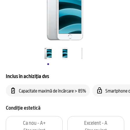
Inclus în achiziția dvs
Capacitate maximă de încărcare > 85%
Smartphone d
Condiție estetică
Ca nou - A+
Excelent - A
Stoc epuizat
Stoc epuizat