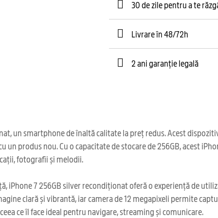
30 de zile pentru a te răz
Livrare în 48/72h
2 ani garanție legală
 un smartphone de înaltă calitate la preț redus. Acest dispozitiv a
ă cu un produs nou. Cu o capacitate de stocare de 256GB, acest iPho
ții, fotografii și melodii.
ă, iPhone 7 256GB silver recondiționat oferă o experiență de utiliza
magine clară și vibrantă, iar camera de 12 megapixeli permite captu
 ceea ce îl face ideal pentru navigare, streaming și comunicare.