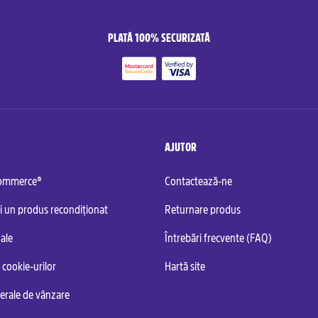
PLATĂ 100% SECURIZATĂ
AJUTOR
commerce®
Contactează-ne
i un produs recondiționat
Returnare produs
ale
Întrebări frecvente (FAQ)
 cookie-urilor
Hartă site
nerale de vânzare