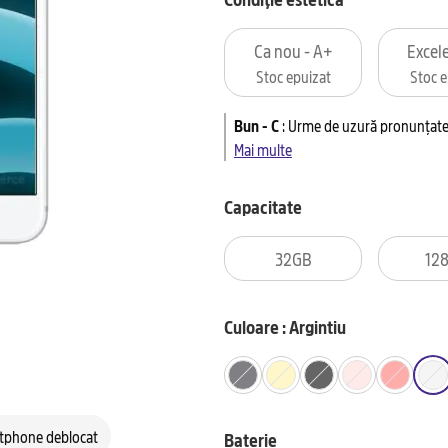
Ca nou - A+
Excele
Stoc epuizat
Stoc e
Bun - C
:
Urme de uzură pronunțate 
Mai multe
Capacitate
32GB
12
Culoare : Argintiu
tphone deblocat
Baterie