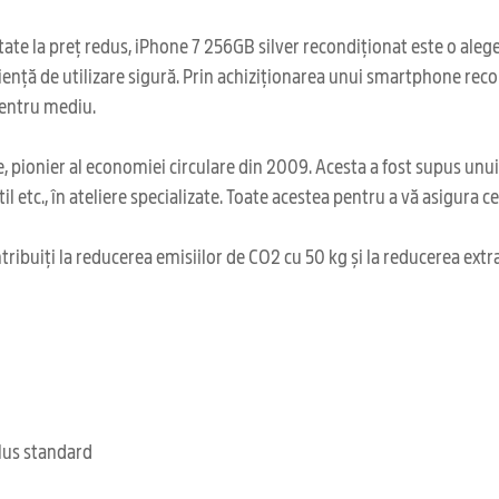
te la preț redus, iPhone 7 256GB silver recondiționat este o alegere
iență de utilizare sigură. Prin achiziționarea unui smartphone recon
pentru mediu.
 pionier al economiei circulare din 2009. Acesta a fost supus unu
il etc., în ateliere specializate. Toate acestea pentru a vă asigura 
ribuiți la reducerea emisiilor de CO2 cu 50 kg și la reducerea extr
clus standard