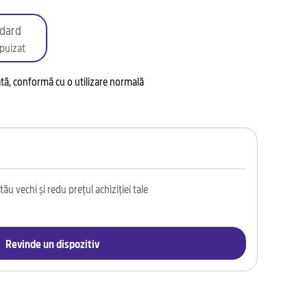
dard
puizat
tată, conformă cu o utilizare normală
ău vechi și redu prețul achiziției tale
Revinde un dispozitiv