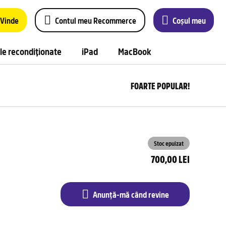
Vinde
Contul meu Recommerce
Coșul meu
le recondiționate
iPad
MacBook
FOARTE POPULAR!
Anu
m
câ
rev
Stoc epuizat
700,00 LEI
Anunță-mă când revine