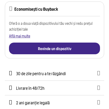
Economisești cu Buyback
Oferă o a doua viață dispozitivului tău vechi și redu prețul
achiziției tale
Află mai multe
Revinde un dispozitiv
30 de zile pentru a te răzgândi
Livrare în 48/72h
2 ani garanție legală