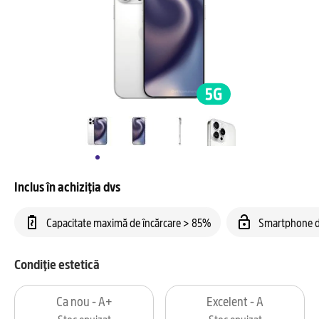
Inclus în achiziția dvs
Capacitate maximă de încărcare > 85%
Smartphone d
Condiție estetică
Ca nou - A+
Excelent - A
Stoc epuizat
Stoc epuizat