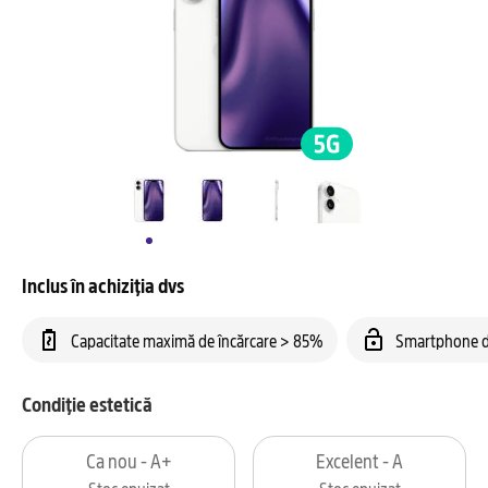
Inclus în achiziția dvs
Capacitate maximă de încărcare > 85%
Smartphone d
Condiție estetică
Ca nou - A+
Excelent - A
Stoc epuizat
Stoc epuizat