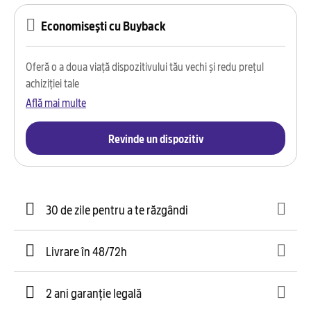
Economisești cu Buyback
Oferă o a doua viață dispozitivului tău vechi și redu prețul
achiziției tale
Află mai multe
Revinde un dispozitiv
30 de zile pentru a te răzgândi
Livrare în 48/72h
2 ani garanție legală