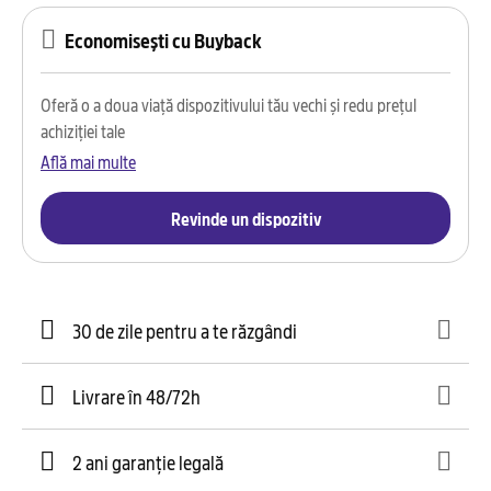
Economisești cu Buyback
Oferă o a doua viață dispozitivului tău vechi și redu prețul
achiziției tale
Află mai multe
Revinde un dispozitiv
30 de zile pentru a te răzgândi
Livrare în 48/72h
2 ani garanție legală