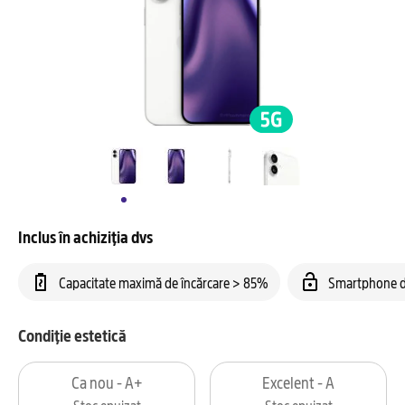
Inclus în achiziția dvs
Capacitate maximă de încărcare > 85%
Smartphone d
Condiție estetică
Ca nou - A+
Excelent - A
Stoc epuizat
Stoc epuizat