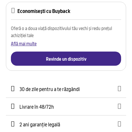
Economisești cu Buyback
Oferă o a doua viață dispozitivului tău vechi și redu prețul
achiziției tale
Află mai multe
Revinde un dispozitiv
30 de zile pentru a te răzgândi
Livrare în 48/72h
2 ani garanție legală