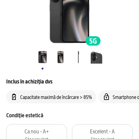
Inclus în achiziția dvs
Capacitate maximă de încărcare > 85%
Smartphone d
Condiție estetică
Ca nou - A+
Excelent - A
Stoc epuizat
Stoc epuizat