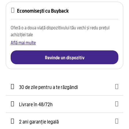
Economisești cu Buyback
Oferă o a doua viață dispozitivului tău vechi și redu prețul
achiziției tale
Află mai multe
Revinde un dispozitiv
30 de zile pentru a te răzgândi
Livrare în 48/72h
2 ani garanție legală