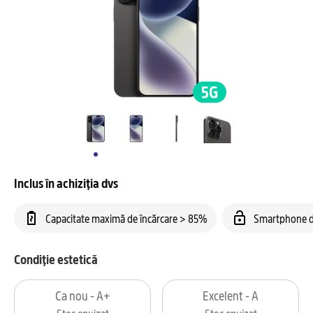
Inclus în achiziția dvs
Capacitate maximă de încărcare > 85%
Smartphone d
Condiție estetică
Ca nou - A+
Excelent - A
Stoc epuizat
Stoc epuizat