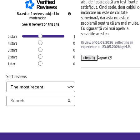
aici, de fiecare dată am fost foarte 
satisfăcut. Cinci stele, doar cablul de
încărcare nu este de calitate 
Based on
1
reviews subject to
superioară, dar asta nu este o 
moderation
problemă pentru că am mai multe. 
See all reviews on this site
Cu siguranță voi mai apela la 
serviciile acestea.
5
stars
1
Review of
06.08.2026
, reflecting an
4
stars
0
experience on
23.05.2026
by
M.M.
3
stars
0
2
stars
0
Util
(0)
Report
1
star
0
Sort reviews