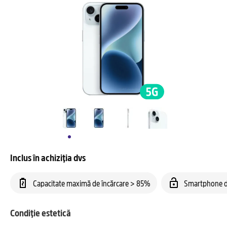
Inclus în achiziția dvs
Capacitate maximă de încărcare > 85%
Smartphone d
Condiție estetică