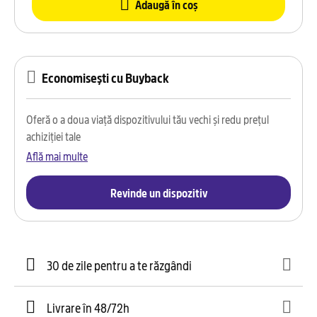
Adaugă în coș
Economisești cu Buyback
Oferă o a doua viață dispozitivului tău vechi și redu prețul
achiziției tale
Află mai multe
Revinde un dispozitiv
30 de zile pentru a te răzgândi
Livrare în 48/72h