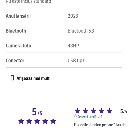
Nu este inclus standard
Anul lansării
2023
Bluetooth
Bluetooth 5.3
Cameră foto
48MP
Conector
USB tip C
5
5
/
5
/
5
Recenzie verificată
E al doilea telefon pe care îl iau de 