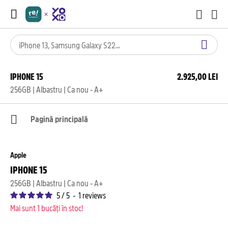
IPHONE 15
2.925,00 LEI
256GB | Albastru | Ca nou - A+
Pagină principală
Apple
IPHONE 15
256GB | Albastru | Ca nou - A+
5
/
5
-
1
reviews
Mai sunt 1 bucăți în stoc!