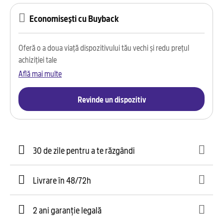
Economisești cu Buyback
Oferă o a doua viață dispozitivului tău vechi și redu prețul
achiziției tale
Află mai multe
Revinde un dispozitiv
30 de zile pentru a te răzgândi
Livrare în 48/72h
2 ani garanție legală