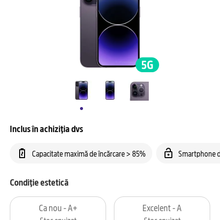
Inclus în achiziția dvs
Capacitate maximă de încărcare > 85%
Smartphone d
Condiție estetică
Ca nou - A+
Excelent - A
Stoc epuizat
Stoc epuizat