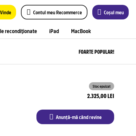
Vinde
Contul meu Recommerce
Coșul meu
le recondiționate
iPad
MacBook
FOARTE POPULAR!
Anu
m
câ
rev
Stoc epuizat
2.325,00 LEI
Anunță-mă când revine