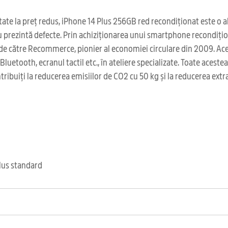
ate la preț redus, iPhone 14 Plus 256GB red recondiționat este o ale
nu prezintă defecte. Prin achiziționarea unui smartphone recondițion
 de către Recommerce, pionier al economiei circulare din 2009. Ace
Bluetooth, ecranul tactil etc., în ateliere specializate. Toate acest
ribuiți la reducerea emisiilor de CO2 cu 50 kg și la reducerea extr
clus standard