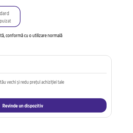
dard
puizat
tată, conformă cu o utilizare normală
ău vechi și redu prețul achiziției tale
Revinde un dispozitiv