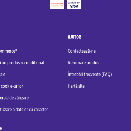
AJUTOR
commerce®
Contactează-ne
i un produs recondiționat
Returnare produs
ale
Întrebări frecvente (FAQ)
 cookie-urilor
Hartă site
nerale de vânzare
tilizare a datelor cu caracter
te