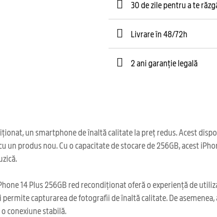
30 de zile pentru a te răz
Livrare în 48/72h
2 ani garanție legală
at, un smartphone de înaltă calitate la preț redus. Acest dispoziti
ă cu un produs nou. Cu o capacitate de stocare de 256GB, acest iPh
uzică.
Phone 14 Plus 256GB red recondiționat oferă o experiență de utilizar
i permite capturarea de fotografii de înaltă calitate. De asemenea
e o conexiune stabilă.