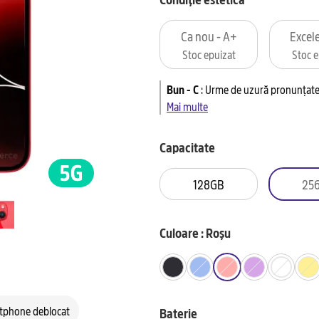
Ca nou - A+
Excele
Stoc epuizat
Stoc e
Bun - C
:
Urme de uzură pronunțate 
Mai multe
Capacitate
128GB
25
Culoare : Roșu
tphone deblocat
Baterie