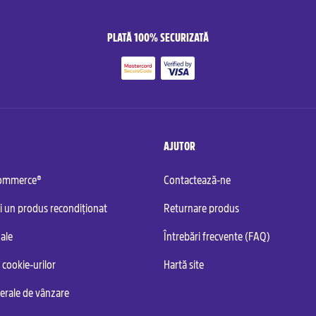
PLATĂ 100% SECURIZATĂ
AJUTOR
commerce®
Contactează-ne
i un produs recondiționat
Returnare produs
ale
Întrebări frecvente (FAQ)
 cookie-urilor
Hartă site
nerale de vânzare