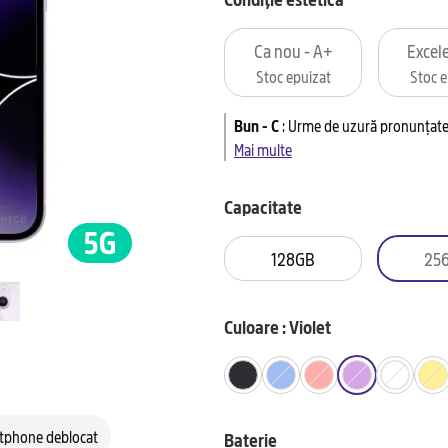
Ca nou - A+
Excele
Stoc epuizat
Stoc e
Bun - C
:
Urme de uzură pronunțate 
Mai multe
Capacitate
128GB
25
Culoare : Violet
tphone deblocat
Baterie