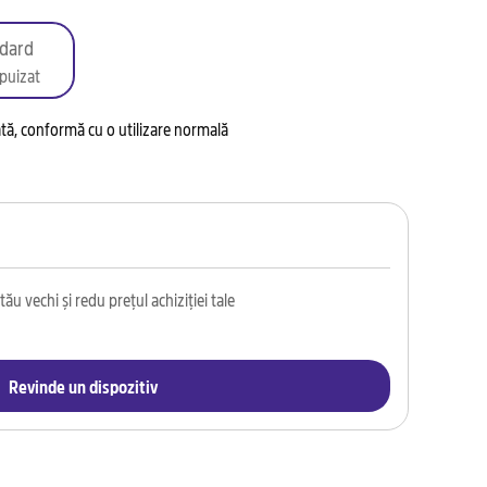
dard
puizat
tată, conformă cu o utilizare normală
ău vechi și redu prețul achiziției tale
Revinde un dispozitiv