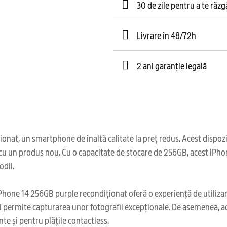
30 de zile pentru a te răz
Livrare în 48/72h
2 ani garanție legală
, un smartphone de înaltă calitate la preț redus. Acest dispozitiv
ră cu un produs nou. Cu o capacitate de stocare de 256GB, acest iPh
odii.
hone 14 256GB purple recondiționat oferă o experiență de utilizare 5
i permite capturarea unor fotografii excepționale. De asemenea, ace
ente și pentru plățile contactless.