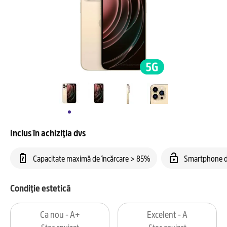
Inclus în achiziția dvs
Capacitate maximă de încărcare > 85%
Smartphone d
Condiție estetică
Ca nou - A+
Excelent - A
Stoc epuizat
Stoc epuizat