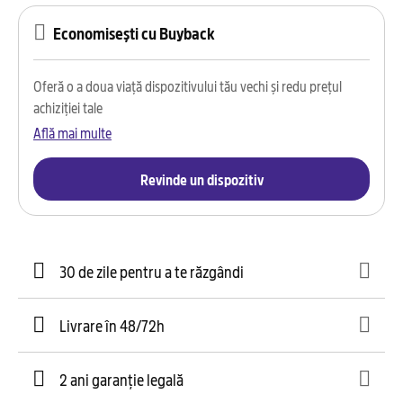
Economisești cu Buyback
Oferă o a doua viață dispozitivului tău vechi și redu prețul
achiziției tale
Află mai multe
Revinde un dispozitiv
30 de zile pentru a te răzgândi
Livrare în 48/72h
2 ani garanție legală