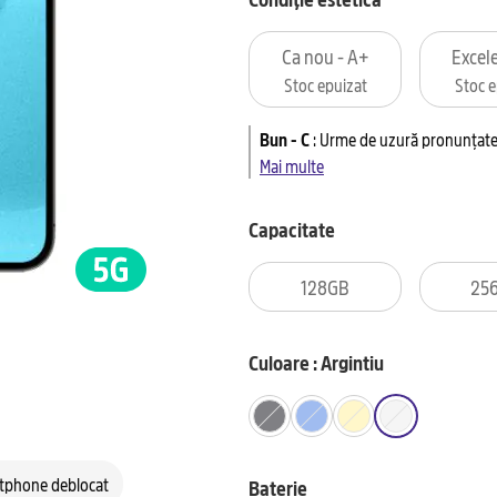
Ca nou - A+
Excele
Stoc epuizat
Stoc e
Bun - C
:
Urme de uzură pronunțate 
Mai multe
Capacitate
128GB
25
Culoare : Argintiu
tphone deblocat
Baterie