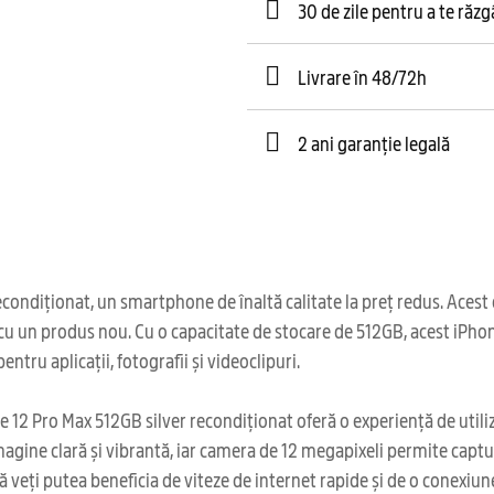
30 de zile pentru a te răz
Livrare în 48/72h
2 ani garanție legală
diționat, un smartphone de înaltă calitate la preț redus. Acest di
ă cu un produs nou. Cu o capacitate de stocare de 512GB, acest iPho
tru aplicații, fotografii și videoclipuri.
 12 Pro Max 512GB silver recondiționat oferă o experiență de utiliza
magine clară și vibrantă, iar camera de 12 megapixeli permite captu
 veți putea beneficia de viteze de internet rapide și de o conexiune