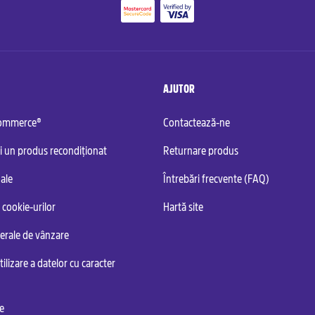
AJUTOR
commerce®
Contactează-ne
i un produs recondiționat
Returnare produs
ale
Întrebări frecvente (FAQ)
 cookie-urilor
Hartă site
nerale de vânzare
tilizare a datelor cu caracter
te