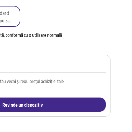
dard
puizat
tată, conformă cu o utilizare normală
ău vechi și redu prețul achiziției tale
Revinde un dispozitiv