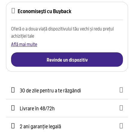
Economisești cu Buyback
Oferă o a doua viață dispozitivului tău vechi și redu prețul
achiziției tale
Află mai multe
Revinde un dispozitiv
30 de zile pentru a te răzgândi
Livrare în 48/72h
2 ani garanție legală