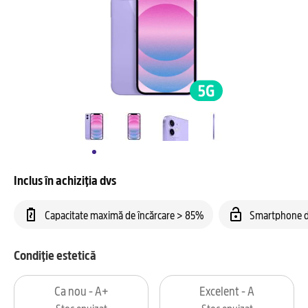
Inclus în achiziția dvs
Capacitate maximă de încărcare > 85%
Smartphone d
Condiție estetică
Ca nou - A+
Excelent - A
Stoc epuizat
Stoc epuizat