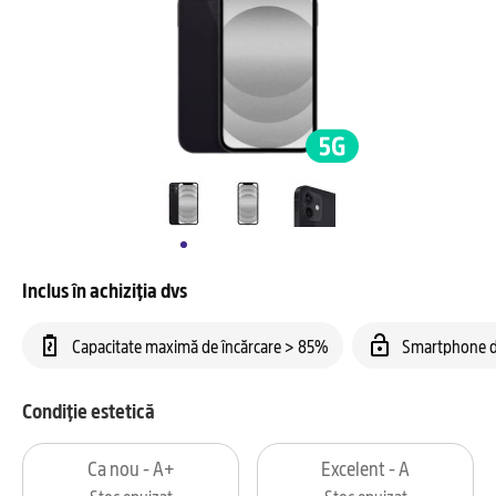
Inclus în achiziția dvs
Capacitate maximă de încărcare > 85%
Smartphone d
Condiție estetică
Ca nou - A+
Excelent - A
Stoc epuizat
Stoc epuizat