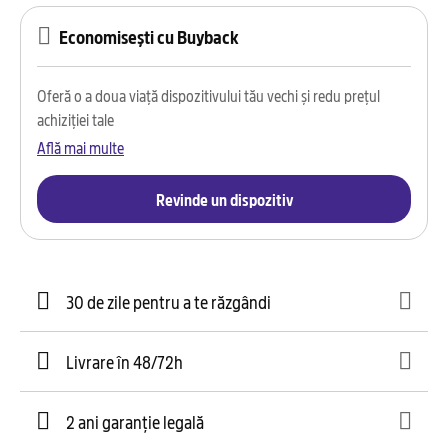
Economisești cu Buyback
Oferă o a doua viață dispozitivului tău vechi și redu prețul
achiziției tale
Află mai multe
Revinde un dispozitiv
30 de zile pentru a te răzgândi
Livrare în 48/72h
2 ani garanție legală