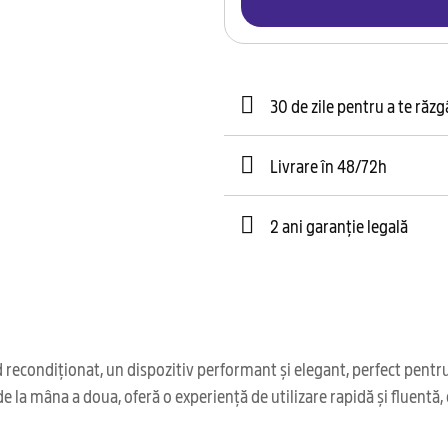
30 de zile pentru a te răz
Livrare în 48/72h
2 ani garanție legală
condiționat, un dispozitiv performant și elegant, perfect pentru c
e la mâna a doua, oferă o experiență de utilizare rapidă și fluentă,