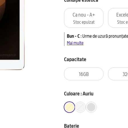
Ca nou - A+
Excele
Stoc epuizat
Stoc e
Bun - C
:
Urme de uzură pronunțate 
Mai multe
Capacitate
16GB
32
Culoare : Auriu
Baterie