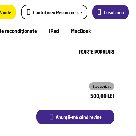
Vinde
Contul meu Recommerce
Coșul meu
le recondiționate
iPad
MacBook
FOARTE POPULAR!
Anu
m
câ
rev
Stoc epuizat
500,00 LEI
Anunță-mă când revine