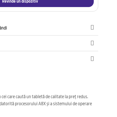
Revinde un dispozitiv
gândi
ei care caută un tabletă de calitate la preț redus.
 datorită procesorului A8X și a sistemului de operare