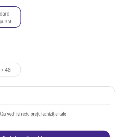
dard
puizat
 + 4G
ău vechi și redu prețul achiziției tale