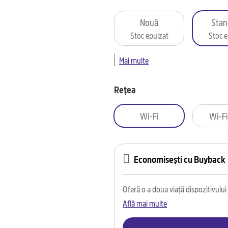
Nouă
Stan
Stoc epuizat
Stoc e
Mai multe
Rețea
Wi-Fi
Wi-Fi
Economisești cu Buyback
Oferă o a doua viață dispozitivului t
Află mai multe