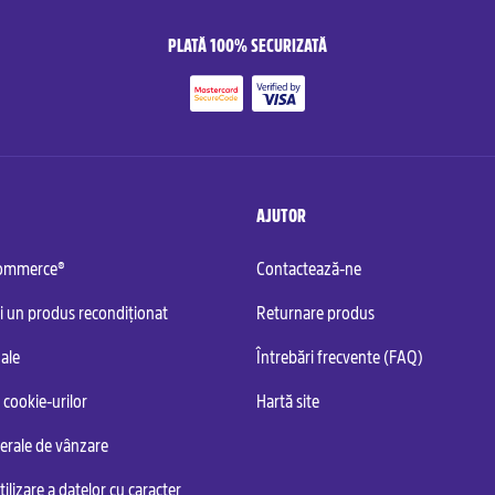
PLATĂ 100% SECURIZATĂ
AJUTOR
commerce®
Contactează-ne
i un produs recondiționat
Returnare produs
ale
Întrebări frecvente (FAQ)
 cookie-urilor
Hartă site
nerale de vânzare
tilizare a datelor cu caracter