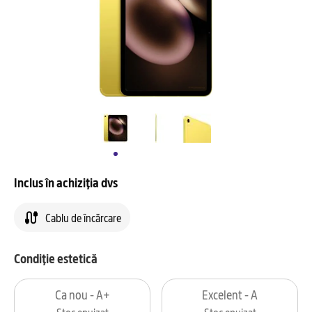
Inclus în achiziția dvs
Cablu de încărcare
Condiție estetică
Ca nou - A+
Excelent - A
Stoc epuizat
Stoc epuizat