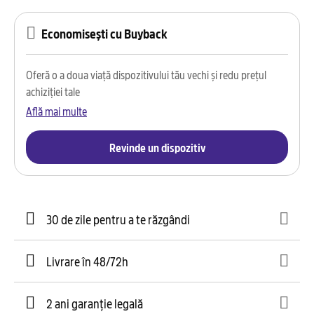
Economisești cu Buyback
Oferă o a doua viață dispozitivului tău vechi și redu prețul
achiziției tale
Află mai multe
Revinde un dispozitiv
30 de zile pentru a te răzgândi
Livrare în 48/72h
2 ani garanție legală