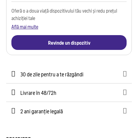
Oferă o a doua viață dispozitivului tău vechi și redu prețul
achiziției tale
Află mai multe
Revinde un dispozitiv
30 de zile pentru a te răzgândi
Livrare în 48/72h
2 ani garanție legală