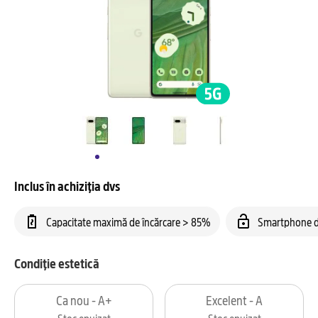
Inclus în achiziția dvs
Capacitate maximă de încărcare > 85%
Smartphone d
Condiție estetică
Ca nou - A+
Excelent - A
Stoc epuizat
Stoc epuizat