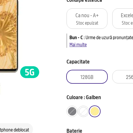
Ca nou - A+
Excele
Stoc epuizat
Stoc e
Bun - C
:
Urme de uzură pronunțate 
Mai multe
Capacitate
128GB
25
Culoare : Galben
tphone deblocat
Baterie