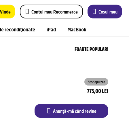
Vinde
Contul meu Recommerce
Coșul meu
le recondiționate
iPad
MacBook
FOARTE POPULAR!
Anu
m
câ
rev
Stoc epuizat
775,00 LEI
Anunță-mă când revine