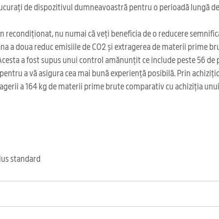
bucurați de dispozitivul dumneavoastră pentru o perioadă lungă de
 recondiționat, nu numai că veți beneficia de o reducere semnificat
a a doua reduc emisiile de CO2 și extragerea de materii prime bru
esta a fost supus unui control amănunțit ce include peste 56 de p
tea pentru a vă asigura cea mai bună experiență posibilă. Prin achiz
ragerii a 164 kg de materii prime brute comparativ cu achiziția unu
clus standard