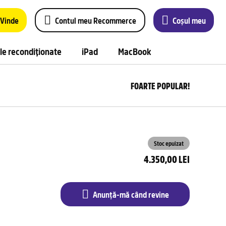
Vinde
Contul meu Recommerce
Coșul meu
le recondiționate
iPad
MacBook
FOARTE POPULAR!
Anu
m
câ
rev
Stoc epuizat
4.350,00 LEI
Anunță-mă când revine