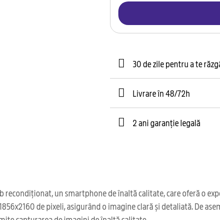
30 de zile pentru a te răz
Livrare în 48/72h
2 ani garanție legală
econdiționat, un smartphone de înaltă calitate, care oferă o exper
de 1856x2160 de pixeli, asigurând o imagine clară și detaliată. De 
ite capturarea de imagini de înaltă calitate.