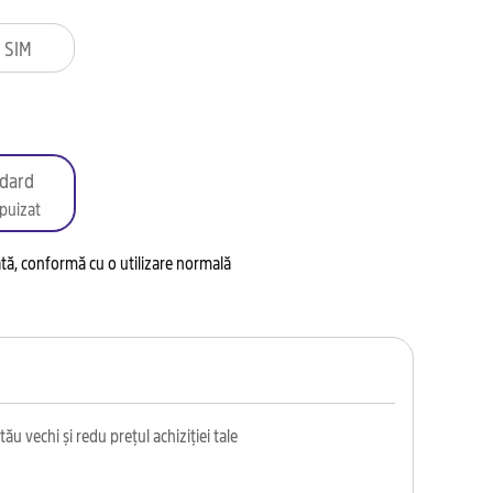
 SIM
dard
puizat
tată, conformă cu o utilizare normală
ău vechi și redu prețul achiziției tale