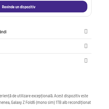
Revinde un dispozitiv
gândi
iență de utilizare excepțională. Acest dispozitiv este
asemenea, Galaxy Z Fold6 (mono sim) 1TB alb recondiționat