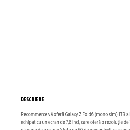
DESCRIERE
Recommerce vă oferă Galaxy Z Fold6 (mono sim) 1TB alb r
echipat cu un ecran de 7,6 inci, care oferă o rezoluție 
dispune de o cameră foto de 50 de megapixeli, care perm