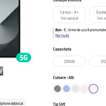
Ca nou - A+
Excele
Stoc epuizat
Stoc e
Bun - C
:
Urme de uzură pronunțate 
Mai multe
Capacitate
256GB
51
Culoare : Alb
tphone deblocat
Tip SIM