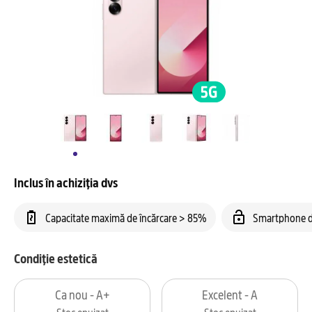
Inclus în achiziția dvs
Capacitate maximă de încărcare > 85%
Smartphone d
Condiție estetică
Ca nou - A+
Excelent - A
Stoc epuizat
Stoc epuizat