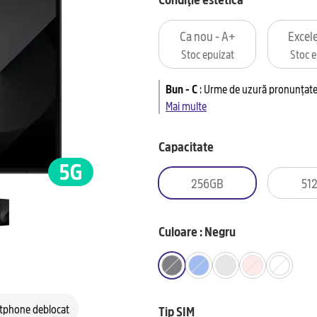
Ca nou - A+
Excele
Stoc epuizat
Stoc e
Bun - C
:
Urme de uzură pronunțate 
Mai multe
Capacitate
256GB
51
Culoare : Negru
tphone deblocat
Tip SIM