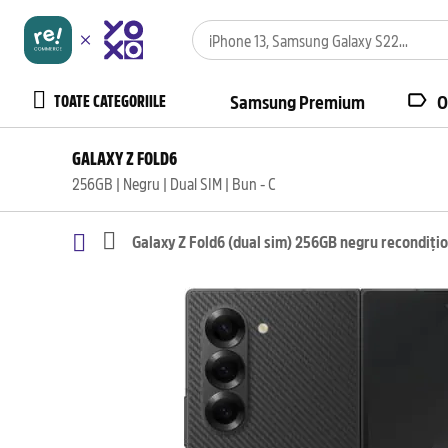
TOATE CATEGORIILE
Samsung Premium
O
GALAXY Z FOLD6
256GB | Negru | Dual SIM | Bun - C
Galaxy Z Fold6 (dual sim) 256GB negru recondiți