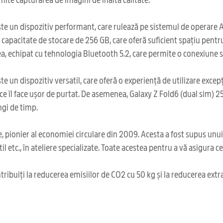
e un dispozitiv performant, care rulează pe sistemul de operare And
acitate de stocare de 256 GB, care oferă suficient spațiu pentru a s
 echipat cu tehnologia Bluetooth 5.2, care permite o conexiune sta
 un dispozitiv versatil, care oferă o experiență de utilizare exce
a ce îl face ușor de purtat. De asemenea, Galaxy Z Fold6 (dual sim)
ngi de timp.
 pionier al economiei circulare din 2009. Acesta a fost supus unu
il etc., în ateliere specializate. Toate acestea pentru a vă asigura 
ribuiți la reducerea emisiilor de CO2 cu 50 kg și la reducerea extr