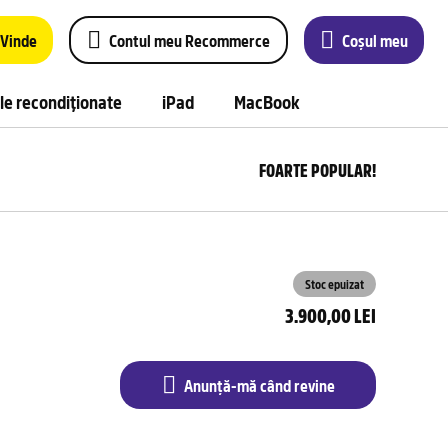
Vinde
Contul meu Recommerce
Coșul meu
le recondiționate
iPad
MacBook
FOARTE POPULAR!
Anu
m
câ
rev
Stoc epuizat
3.900,00 LEI
Anunță-mă când revine