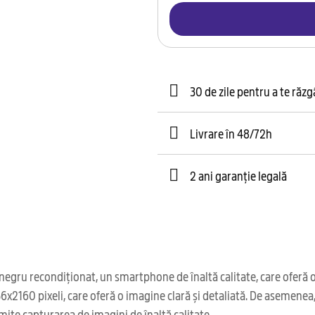
30 de zile pentru a te răz
Livrare în 48/72h
2 ani garanție legală
ru recondiționat, un smartphone de înaltă calitate, care oferă o 
1856x2160 pixeli, care oferă o imagine clară și detaliată. De asemen
ite capturarea de imagini de înaltă calitate.