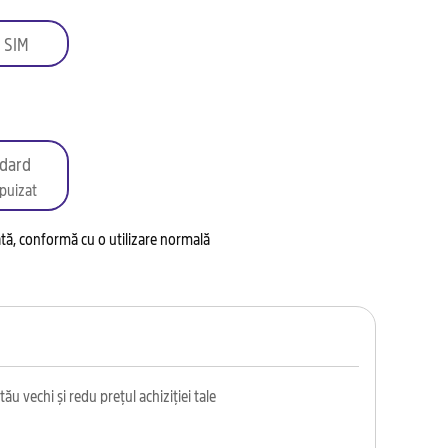
 SIM
dard
puizat
tată, conformă cu o utilizare normală
ău vechi și redu prețul achiziției tale