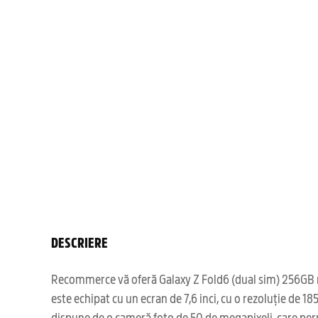
DESCRIERE
Recommerce vă oferă Galaxy Z Fold6 (dual sim) 256GB neg
este echipat cu un ecran de 7,6 inci, cu o rezoluție de 
dispune de o cameră foto de 50 de megapixeli, care perm