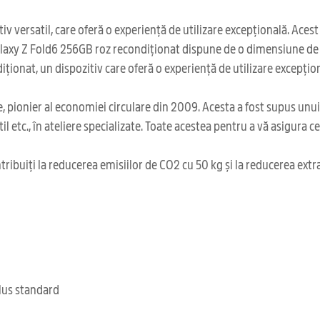
v versatil, care oferă o experiență de utilizare excepțională. Acest
alaxy Z Fold6 256GB roz recondiționat dispune de o dimensiune de 15
ionat, un dispozitiv care oferă o experiență de utilizare excepțion
 pionier al economiei circulare din 2009. Acesta a fost supus unu
il etc., în ateliere specializate. Toate acestea pentru a vă asigura 
ribuiți la reducerea emisiilor de CO2 cu 50 kg și la reducerea extr
clus standard