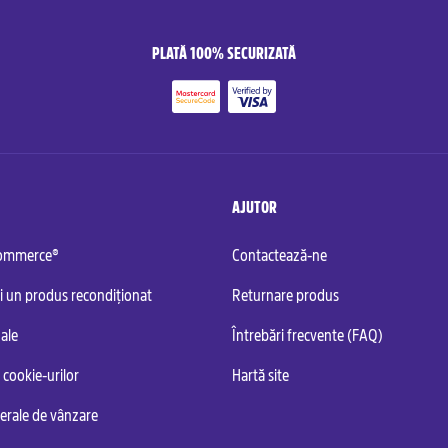
PLATĂ 100% SECURIZATĂ
AJUTOR
commerce®
Contactează-ne
i un produs recondiționat
Returnare produs
ale
Întrebări frecvente (FAQ)
 cookie-urilor
Hartă site
nerale de vânzare