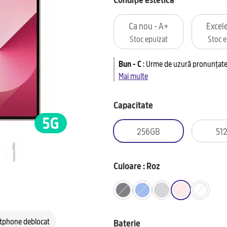
Ca nou - A+
Excele
Stoc epuizat
Stoc e
Bun - C
:
Urme de uzură pronunțate 
Mai multe
Capacitate
256GB
51
Culoare : Roz
tphone deblocat
Baterie