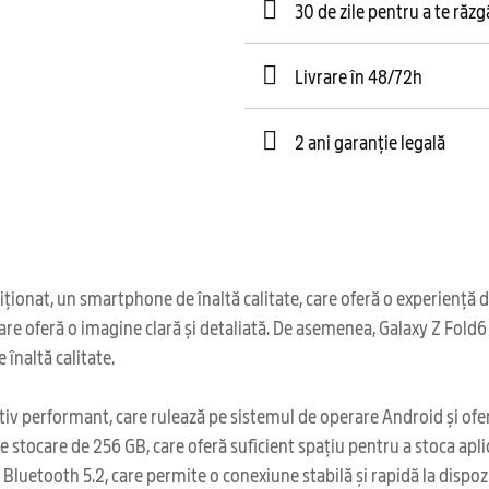
30 de zile pentru a te răz
Livrare în 48/72h
2 ani garanție legală
nat, un smartphone de înaltă calitate, care oferă o experiență de 
, care oferă o imagine clară și detaliată. De asemenea, Galaxy Z Fo
înaltă calitate.
v performant, care rulează pe sistemul de operare Android și oferă 
ocare de 256 GB, care oferă suficient spațiu pentru a stoca aplicați
luetooth 5.2, care permite o conexiune stabilă și rapidă la dispoz