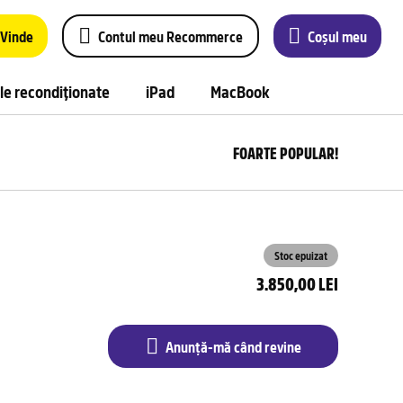
Vinde
Contul meu Recommerce
Coșul meu
le recondiționate
iPad
MacBook
FOARTE POPULAR!
Anu
m
câ
rev
Stoc epuizat
3.850,00 LEI
Anunță-mă când revine