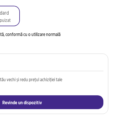
dard
puizat
tată, conformă cu o utilizare normală
ău vechi și redu prețul achiziției tale
Revinde un dispozitiv