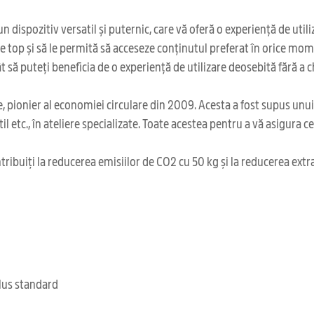
n dispozitiv versatil și puternic, care vă oferă o experiență de uti
de top și să le permită să acceseze conținutul preferat în orice m
t să puteți beneficia de o experiență de utilizare deosebită fără a c
 pionier al economiei circulare din 2009. Acesta a fost supus unu
il etc., în ateliere specializate. Toate acestea pentru a vă asigura 
ribuiți la reducerea emisiilor de CO2 cu 50 kg și la reducerea extr
clus standard