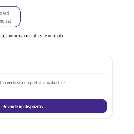
dard
puizat
tată, conformă cu o utilizare normală
ău vechi și redu prețul achiziției tale
Revinde un dispozitiv