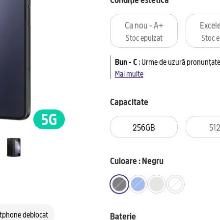
Ca nou - A+
Excele
Stoc epuizat
Stoc e
Bun - C
:
Urme de uzură pronunțate 
Mai multe
Capacitate
256GB
51
Culoare : Negru
tphone deblocat
Baterie