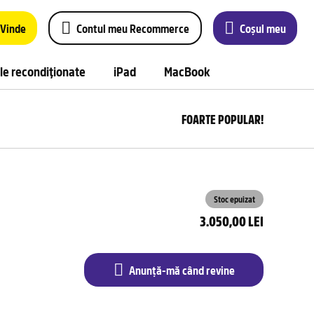
Vinde
Contul meu Recommerce
Coșul meu
le recondiționate
iPad
MacBook
FOARTE POPULAR!
Anu
m
câ
rev
Stoc epuizat
3.050,00 LEI
Anunță-mă când revine