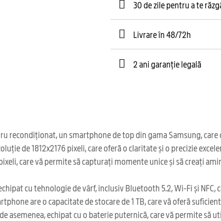
30 de zile pentru a te răz
Livrare în 48/72h
2 ani garanție legală
u recondiționat, un smartphone de top din gama Samsung, care ofe
zoluție de 1812x2176 pixeli, care oferă o claritate și o precizie exc
eli, care vă permite să capturați momente unice și să creați amin
hipat cu tehnologie de vârf, inclusiv Bluetooth 5.2, Wi-Fi și NFC, ca
phone are o capacitate de stocare de 1 TB, care vă oferă suficient spa
de asemenea, echipat cu o baterie puternică, care vă permite să uti