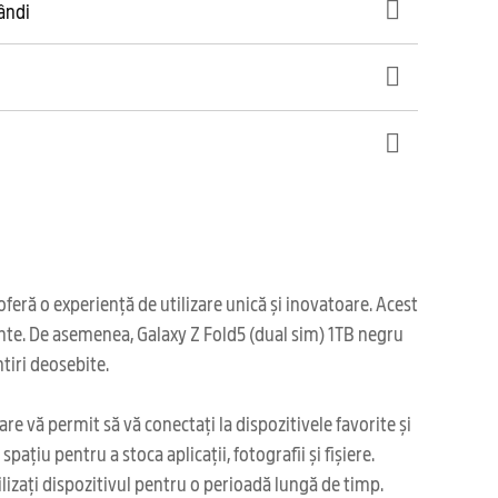
gândi
ră o experiență de utilizare unică și inovatoare. Acest
elente. De asemenea, Galaxy Z Fold5 (dual sim) 1TB negru
tiri deosebite.
re vă permit să vă conectați la dispozitivele favorite și
țiu pentru a stoca aplicații, fotografii și fișiere.
lizați dispozitivul pentru o perioadă lungă de timp.