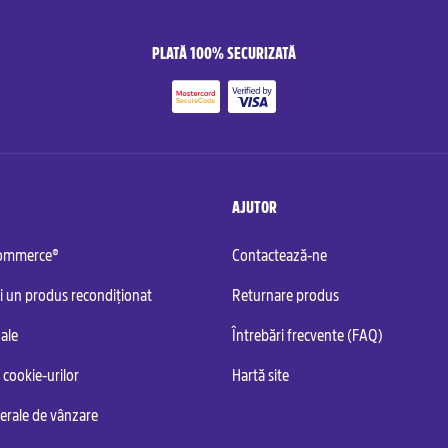
PLATĂ 100% SECURIZATĂ
AJUTOR
commerce®
Contactează-ne
i un produs recondiționat
Returnare produs
ale
Întrebări frecvente (FAQ)
 cookie-urilor
Hartă site
nerale de vânzare