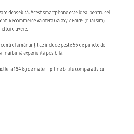
lizare deosebită. Acest smartphone este ideal pentru cei
oment. Recommerce vă oferă Galaxy Z Fold5 (dual sim)
heltui o avere.
i control amănunțit ce include peste 56 de puncte de
cea mai bună experiență posibilă.
acției a 164 kg de materii prime brute comparativ cu