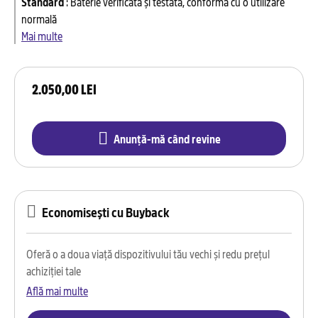
Standard
:
Baterie verificată și testată, conformă cu o utilizare
normală
Mai multe
2.050,00 LEI
Anunță-mă când revine
Economisești cu Buyback
Oferă o a doua viață dispozitivului tău vechi și redu prețul
achiziției tale
Află mai multe