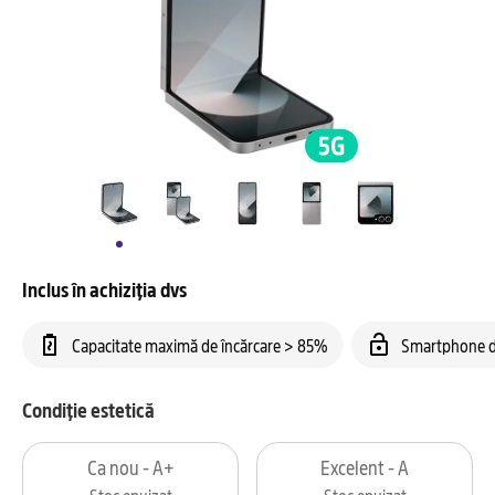
Inclus în achiziția dvs
Capacitate maximă de încărcare > 85%
Smartphone d
Condiție estetică
Ca nou - A+
Excelent - A
Stoc epuizat
Stoc epuizat