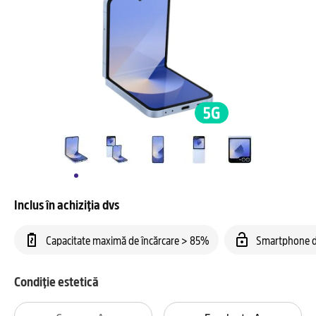
Inclus în achiziția dvs
Capacitate maximă de încărcare > 85%
Smartphone d
Condiție estetică