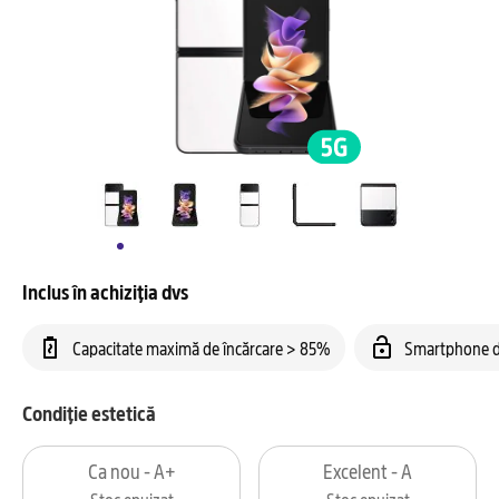
Inclus în achiziția dvs
Capacitate maximă de încărcare > 85%
Smartphone d
Condiție estetică
Ca nou - A+
Excelent - A
Stoc epuizat
Stoc epuizat