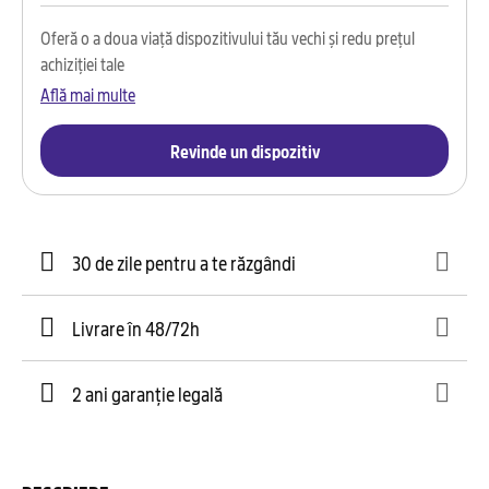
Oferă o a doua viață dispozitivului tău vechi și redu prețul
achiziției tale
Află mai multe
Revinde un dispozitiv
30 de zile pentru a te răzgândi
Livrare în 48/72h
2 ani garanție legală