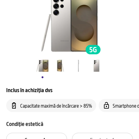
Inclus în achiziția dvs
Capacitate maximă de încărcare > 85%
Smartphone d
Condiție estetică