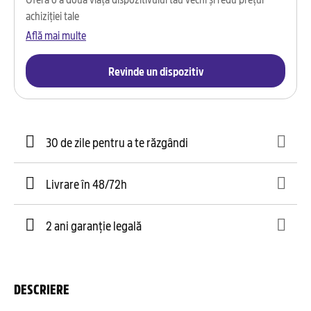
achiziției tale
Află mai multe
Revinde un dispozitiv
30 de zile pentru a te răzgândi
Livrare în 48/72h
2 ani garanție legală
DESCRIERE