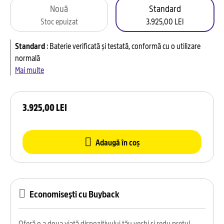
Nouă
Standard
Stoc epuizat
3.925,00 LEI
Standard
:
Baterie verificată și testată, conformă cu o utilizare
normală
Mai multe
3.925,00 LEI
Adaugă în coș
Economisești cu Buyback
Oferă o a doua viață dispozitivului tău vechi și redu prețul