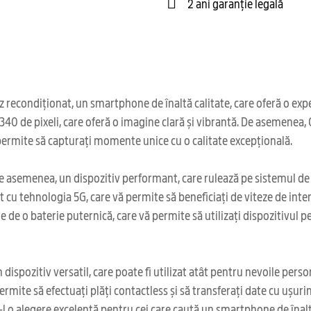
2 ani garanție legală
ondiționat, un smartphone de înaltă calitate, care oferă o experi
x2340 de pixeli, care oferă o imagine clară și vibrantă. De asemene
permite să capturați momente unice cu o calitate excepțională.
 asemenea, un dispozitiv performant, care rulează pe sistemul de 
cu tehnologia 5G, care vă permite să beneficiați de viteze de inte
e o baterie puternică, care vă permite să utilizați dispozitivul p
spozitiv versatil, care poate fi utilizat atât pentru nevoile perso
ermite să efectuați plăți contactless și să transferați date cu uș
 o alegere excelentă pentru cei care caută un smartphone de înaltă 