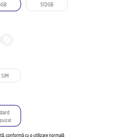
6GB
512GB
 SIM
dard
puizat
tată, conformă cu o utilizare normală