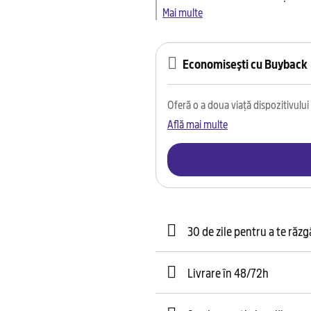
Mai multe
Economisești cu Buyback
Oferă o a doua viață dispozitivului t
Află mai multe
30 de zile pentru a te răz
Livrare în 48/72h