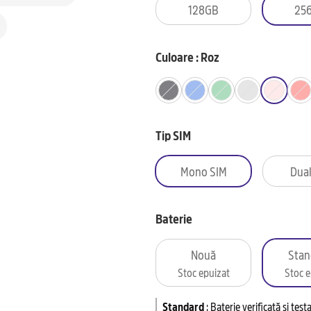
128GB
25
Culoare : Roz
Tip SIM
Mono SIM
Dual
Baterie
Nouă
Stan
Stoc epuizat
Stoc e
Standard
:
Baterie verificată și tes