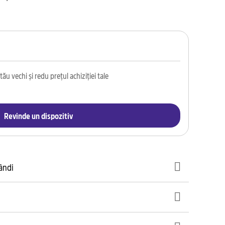
ău vechi și redu prețul achiziției tale
Revinde un dispozitiv
gândi