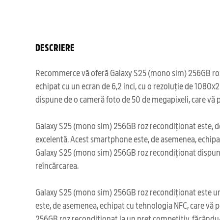
DESCRIERE
Recommerce vă oferă Galaxy S25 (mono sim) 256GB roz rec
echipat cu un ecran de 6,2 inci, cu o rezoluție de 1080
dispune de o cameră foto de 50 de megapixeli, care vă 
Galaxy S25 (mono sim) 256GB roz recondiționat este, de
excelentă. Acest smartphone este, de asemenea, echipat 
Galaxy S25 (mono sim) 256GB roz recondiționat dispune d
reîncărcarea.
Galaxy S25 (mono sim) 256GB roz recondiționat este un di
este, de asemenea, echipat cu tehnologia NFC, care vă p
256GB roz recondiționat la un preț competitiv, făcându-l