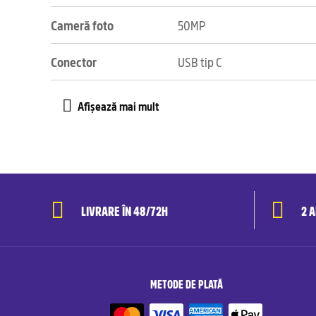
Cameră foto
50MP
Conector
USB tip C
LIVRARE ÎN 48/72H
2 
METODE DE PLATĂ