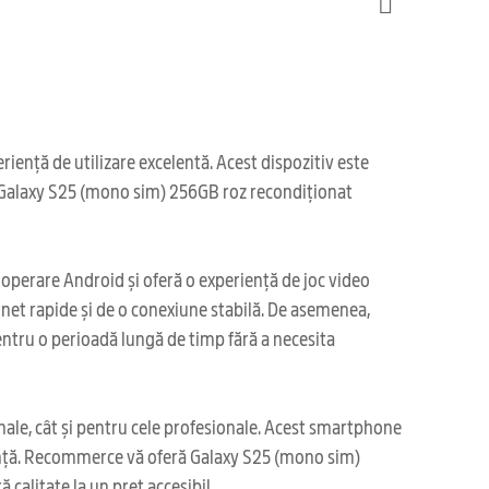
ență de utilizare excelentă. Acest dispozitiv este
a, Galaxy S25 (mono sim) 256GB roz recondiționat
operare Android și oferă o experiență de joc video
rnet rapide și de o conexiune stabilă. De asemenea,
entru o perioadă lungă de timp fără a necesita
nale, cât și pentru cele profesionale. Acest smartphone
urință. Recommerce vă oferă Galaxy S25 (mono sim)
calitate la un preț accesibil.