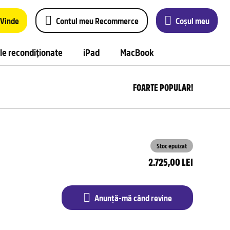
Vinde
Contul meu Recommerce
Coșul meu
le recondiționate
iPad
MacBook
FOARTE POPULAR!
Anu
m
câ
rev
Stoc epuizat
2.725,00 LEI
Anunță-mă când revine