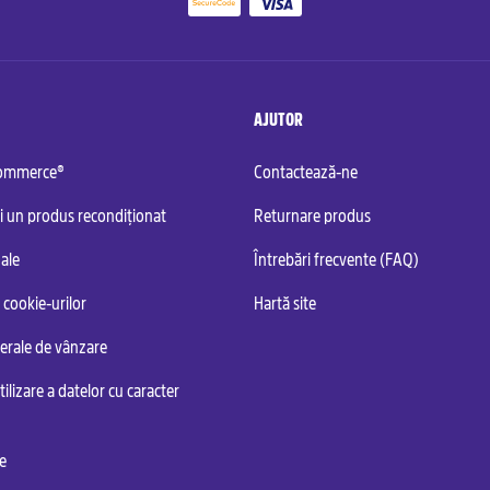
AJUTOR
commerce®
Contactează-ne
i un produs recondiționat
Returnare produs
ale
Întrebări frecvente (FAQ)
 cookie-urilor
Hartă site
nerale de vânzare
tilizare a datelor cu caracter
te