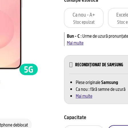
Ca nou - A+
Excele
Stoc epuizat
Stoc e
Bun - C
:
Urme de uzură pronunțate 
Mai multe
RECONDIȚIONAT DE SAMSUNG
Piese originale
Samsung
Ca nou : fără semne de uzură
Mai multe
Capacitate
tphone deblocat