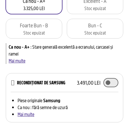
Ca nou - A+
Excelent - A
3.325,00 LEI
Stoc epuizat
Foarte Bun - B
Bun - C
Stoc epuizat
Stoc epuizat
Ca nou - A+
:
Stare generală excelentă a ecranului, carcasei și
ramei
Mai multe
3.491,00 LEI
RECONDIȚIONAT DE SAMSUNG
Piese originale
Samsung
Ca nou : fără semne de uzură
Mai multe