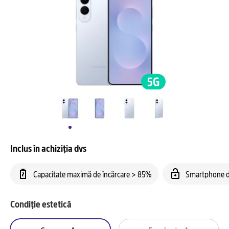
Inclus în achiziția dvs
Capacitate maximă de încărcare > 85%
Smartphone d
Condiție estetică