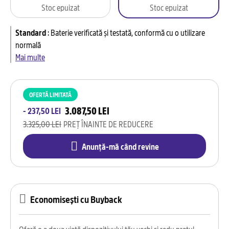
Stoc epuizat
Stoc epuizat
Standard
:
Baterie verificată și testată, conformă cu o utilizare
normală
Mai multe
OFERTĂ LIMITATĂ
3.087,50 LEI
- 237,50 LEI
3.325,00 LEI
PREȚ ÎNAINTE DE REDUCERE
Anunță-mă când revine
Economisești cu Buyback
Oferă o a doua viață dispozitivului tău vechi și redu prețul