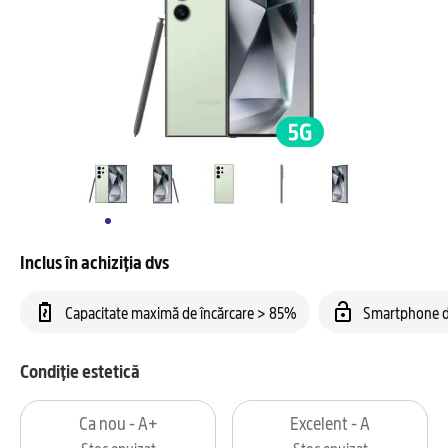
Inclus în achiziția dvs
Capacitate maximă de încărcare > 85%
Smartphone d
Condiție estetică
Ca nou - A+
Excelent - A
Stoc epuizat
Stoc epuizat