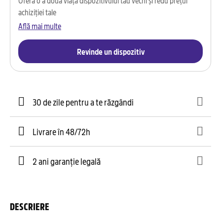
achiziției tale
Află mai multe
Revinde un dispozitiv
30 de zile pentru a te răzgândi
Livrare în 48/72h
2 ani garanție legală
DESCRIERE