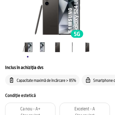
Inclus în achiziția dvs
Capacitate maximă de încărcare > 85%
Smartphone d
Condiție estetică
Ca nou - A+
Excelent - A
Stoc epuizat
Stoc epuizat