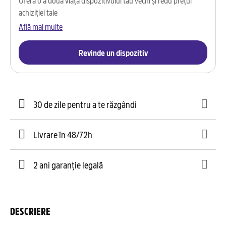
achiziției tale
Află mai multe
Revinde un dispozitiv
30 de zile pentru a te răzgândi
Livrare în 48/72h
2 ani garanție legală
DESCRIERE