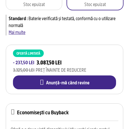
Stoc epuizat
Stoc epuizat
Standard
:
Baterie verificată și testată, conformă cu o utilizare
normală
Mai multe
OFERTĂ LIMITATĂ
3.087,50 LEI
- 237,50 LEI
3.325,00 LEI
PREȚ ÎNAINTE DE REDUCERE
Anunță-mă când revine
Economisești cu Buyback
Oferă o a doua viață dispozitivului tău vechi și redu prețul