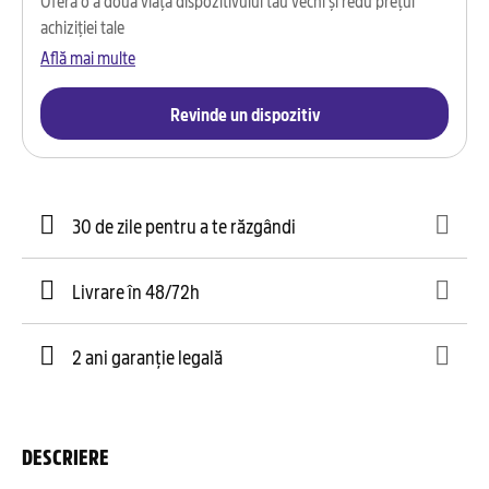
achiziției tale
Află mai multe
Revinde un dispozitiv
30 de zile pentru a te răzgândi
Livrare în 48/72h
2 ani garanție legală
DESCRIERE