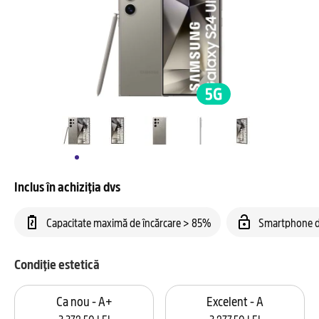
Inclus în achiziția dvs
Capacitate maximă de încărcare > 85%
Smartphone d
Condiție estetică
Ca nou - A+
Excelent - A
3.372,50 LEI
3.277,50 LEI