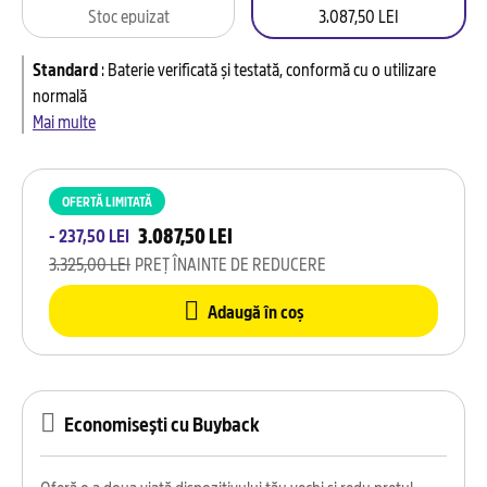
Stoc epuizat
3.087,50 LEI
Standard
:
Baterie verificată și testată, conformă cu o utilizare
normală
Mai multe
OFERTĂ LIMITATĂ
3.087,50 LEI
- 237,50 LEI
3.325,00 LEI
PREȚ ÎNAINTE DE REDUCERE
Adaugă în coș
Economisești cu Buyback
Oferă o a doua viață dispozitivului tău vechi și redu prețul