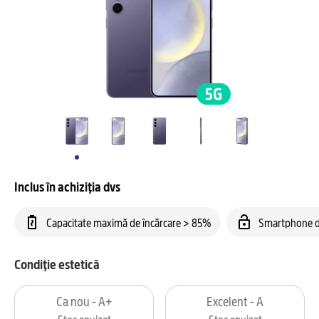
Inclus în achiziția dvs
Capacitate maximă de încărcare > 85%
Smartphone d
Condiție estetică
Ca nou - A+
Excelent - A
Stoc epuizat
Stoc epuizat