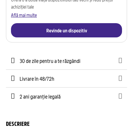
achiziției tale
Află mai multe
Revinde un dispozitiv
30 de zile pentru a te răzgândi
Livrare în 48/72h
2 ani garanție legală
DESCRIERE