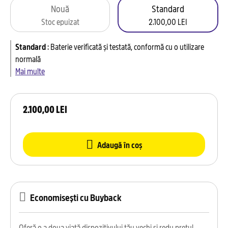
Nouă
Standard
Stoc epuizat
2.100,00 LEI
Standard
:
Baterie verificată și testată, conformă cu o utilizare
normală
Mai multe
2.100,00 LEI
Adaugă în coș
Economisești cu Buyback
Oferă o a doua viață dispozitivului tău vechi și redu prețul