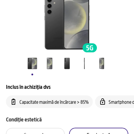
Inclus în achiziția dvs
Capacitate maximă de încărcare > 85%
Smartphone d
Condiție estetică