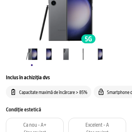
Inclus în achiziția dvs
Capacitate maximă de încărcare > 85%
Smartphone d
Condiție estetică
Ca nou - A+
Excelent - A
Stoc epuizat
Stoc epuizat