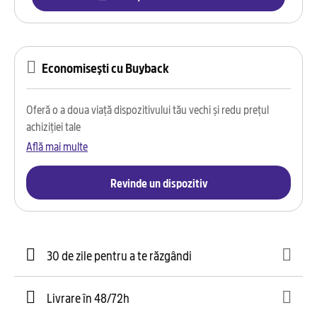
Economisești cu Buyback
Oferă o a doua viață dispozitivului tău vechi și redu prețul
achiziției tale
Află mai multe
Revinde un dispozitiv
30 de zile pentru a te răzgândi
Livrare în 48/72h