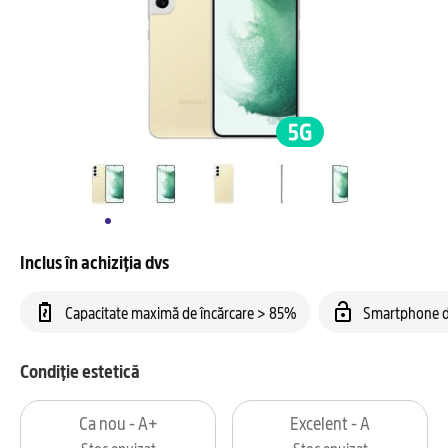
Inclus în achiziția dvs
Capacitate maximă de încărcare > 85%
Smartphone d
Condiție estetică
Ca nou - A+
Excelent - A
Stoc epuizat
Stoc epuizat