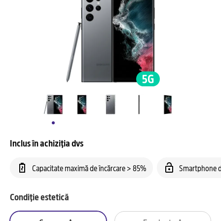
Inclus în achiziția dvs
Capacitate maximă de încărcare > 85%
Smartphone d
Condiție estetică