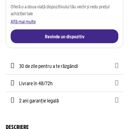
Oferă o a doua viață dispozitivului tău vechi și redu prețul
achiziției tale
Află mai multe
Revinde un dispozitiv
30 de zile pentru a te răzgândi
Livrare în 48/72h
2 ani garanție legală
DESCRIERE