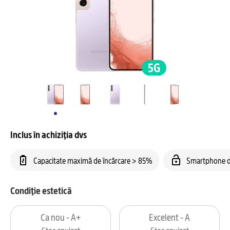
Inclus în achiziția dvs
Capacitate maximă de încărcare > 85%
Smartphone d
Condiție estetică
Ca nou - A+
Excelent - A
Stoc epuizat
Stoc epuizat