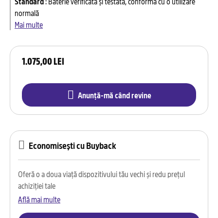
Standard
:
Baterie verificată și testată, conformă cu o utilizare
normală
Mai multe
1.075,00 LEI
Anunță-mă când revine
Economisești cu Buyback
Oferă o a doua viață dispozitivului tău vechi și redu prețul
achiziției tale
Află mai multe