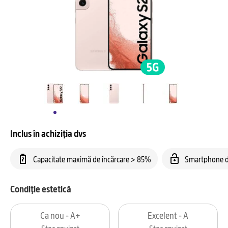
Inclus în achiziția dvs
Capacitate maximă de încărcare > 85%
Smartphone d
Condiție estetică
Ca nou - A+
Excelent - A
Stoc epuizat
Stoc epuizat