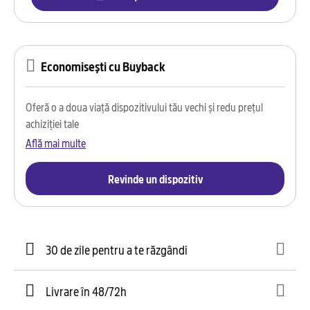
Economisești cu Buyback
Oferă o a doua viață dispozitivului tău vechi și redu prețul
achiziției tale
Află mai multe
Revinde un dispozitiv
30 de zile pentru a te răzgândi
Livrare în 48/72h