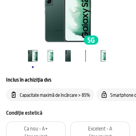
Inclus în achiziția dvs
Capacitate maximă de încărcare > 85%
Smartphone d
Condiție estetică
Ca nou - A+
Excelent - A
Stoc epuizat
Stoc epuizat