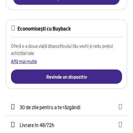
Economisești cu Buyback
Oferă o a doua viață dispozitivului tău vechi și redu prețul
achiziției tale
Află mai multe
Revinde un dispozitiv
30 de zile pentru a te răzgândi
Livrare în 48/72h