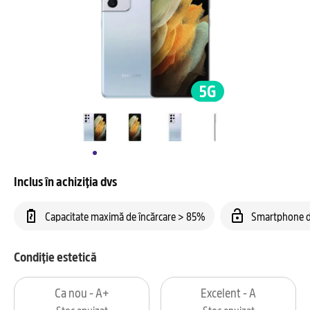
Inclus în achiziția dvs
Capacitate maximă de încărcare > 85%
Smartphone d
Condiție estetică
Ca nou - A+
Excelent - A
Stoc epuizat
Stoc epuizat