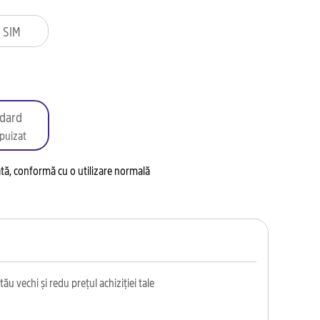
 SIM
dard
puizat
tată, conformă cu o utilizare normală
ău vechi și redu prețul achiziției tale