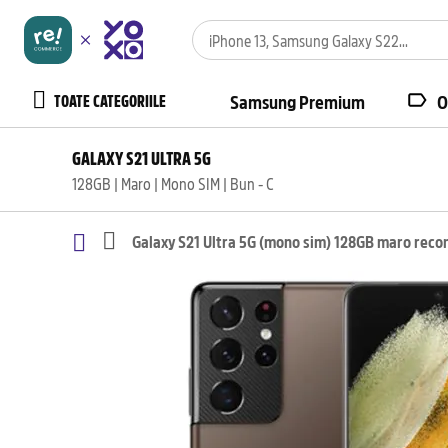
TOATE CATEGORIILE
Samsung Premium
O
GALAXY S21 ULTRA 5G
128GB | Maro | Mono SIM | Bun - C
Galaxy S21 Ultra 5G (mono sim) 128GB maro reco