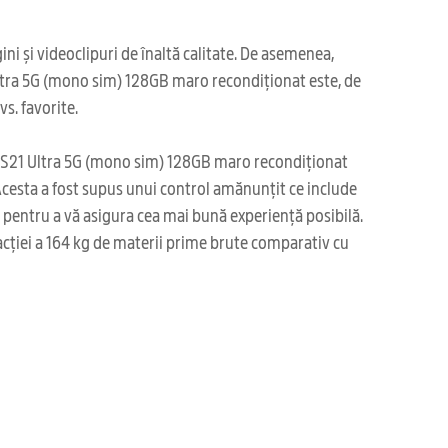
i și videoclipuri de înaltă calitate. De asemenea,
 Ultra 5G (mono sim) 128GB maro recondiționat este, de
s. favorite.
axy S21 Ultra 5G (mono sim) 128GB maro recondiționat
Acesta a fost supus unui control amănunțit ce include
ea pentru a vă asigura cea mai bună experiență posibilă.
acției a 164 kg de materii prime brute comparativ cu