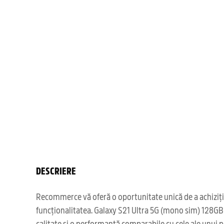
DESCRIERE
Recommerce vă oferă o oportunitate unică de a achizițio
funcționalitatea. Galaxy S21 Ultra 5G (mono sim) 128GB 
calitate și o performanță comparabile cu cele ale unui 