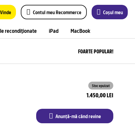
Vinde
Contul meu Recommerce
Coșul meu
le recondiționate
iPad
MacBook
FOARTE POPULAR!
Anu
m
câ
rev
Stoc epuizat
1.450,00 LEI
Anunță-mă când revine