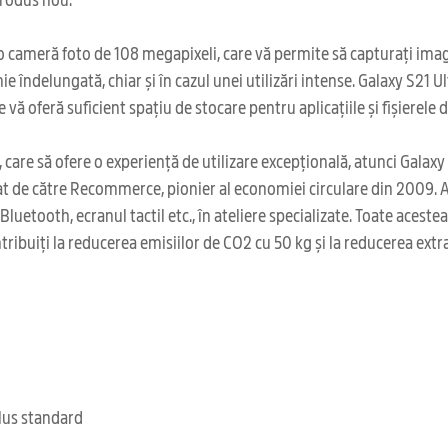
 cameră foto de 108 megapixeli, care vă permite să capturați imagin
e îndelungată, chiar și în cazul unei utilizări intense. Galaxy S21
 oferă suficient spațiu de stocare pentru aplicațiile și fișierele dv
 care să ofere o experiență de utilizare excepțională, atunci Gal
at de către Recommerce, pionier al economiei circulare din 2009. 
Bluetooth, ecranul tactil etc., în ateliere specializate. Toate acest
ribuiți la reducerea emisiilor de CO2 cu 50 kg și la reducerea extr
clus standard