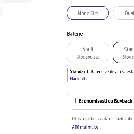
Mono SIM
Dual
Baterie
Nouă
Stan
Stoc epuizat
Stoc e
Standard
:
Baterie verificată și tes
Mai multe
Economisești cu Buyback
Oferă o a doua viață dispozitivului t
Află mai multe