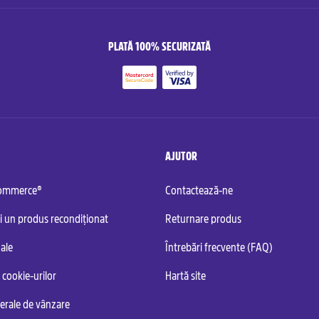
PLATĂ 100% SECURIZATĂ
AJUTOR
commerce®
Contactează-ne
i un produs recondiționat
Returnare produs
ale
Întrebări frecvente (FAQ)
 cookie-urilor
Hartă site
nerale de vânzare