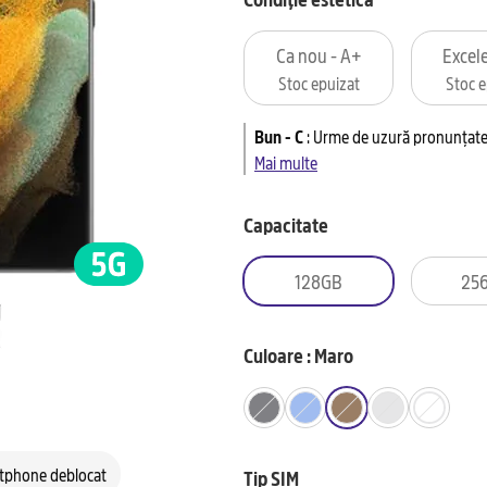
Ca nou - A+
Excele
Stoc epuizat
Stoc e
Bun - C
:
Urme de uzură pronunțate 
Mai multe
Capacitate
128GB
25
Culoare : Maro
tphone deblocat
Tip SIM