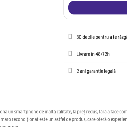
30 de zile pentru a te răz
Livrare în 48/72h
2 ani garanție legală
na un smartphone de înaltă calitate, la preț redus, fără a face co
maro recondiționat este un astfel de produs, care oferă o experienț
produs nou.