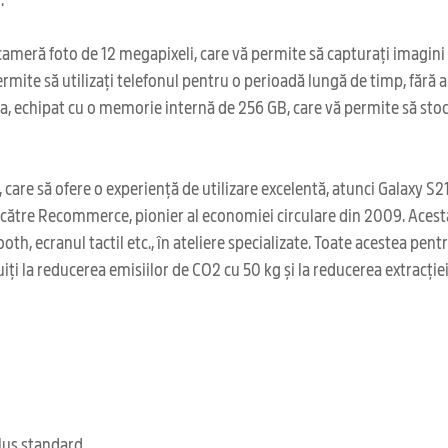
ră foto de 12 megapixeli, care vă permite să capturați imagini de î
ite să utilizați telefonul pentru o perioadă lungă de timp, fără a f
, echipat cu o memorie internă de 256 GB, care vă permite să stocaț
care să ofere o experiență de utilizare excelentă, atunci Galaxy S2
e către Recommerce, pionier al economiei circulare din 2009. Acest
oth, ecranul tactil etc., în ateliere specializate. Toate acestea pen
ți la reducerea emisiilor de CO2 cu 50 kg și la reducerea extracți
clus standard