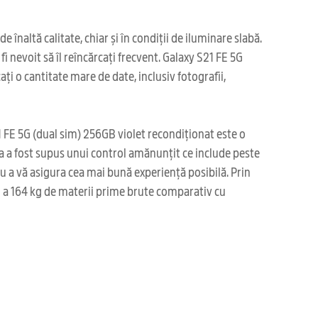
naltă calitate, chiar și în condiții de iluminare slabă.
i nevoit să îl reîncărcați frecvent. Galaxy S21 FE 5G
i o cantitate mare de date, inclusiv fotografii,
1 FE 5G (dual sim) 256GB violet recondiționat este o
a a fost supus unui control amănunțit ce include peste
tru a vă asigura cea mai bună experiență posibilă. Prin
ei a 164 kg de materii prime brute comparativ cu