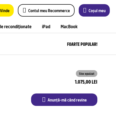
Vinde
Contul meu Recommerce
Coșul meu
le recondiționate
iPad
MacBook
FOARTE POPULAR!
Anu
m
câ
rev
Stoc epuizat
1.075,00 LEI
Anunță-mă când revine