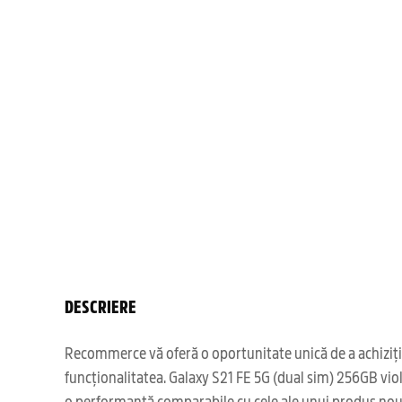
DESCRIERE
Recommerce vă oferă o oportunitate unică de a achizițio
funcționalitatea. Galaxy S21 FE 5G (dual sim) 256GB viole
o performanță comparabile cu cele ale unui produs nou