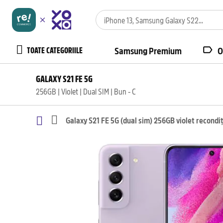
TOATE CATEGORIILE
Samsung Premium
O
GALAXY S21 FE 5G
256GB | Violet | Dual SIM | Bun - C
Galaxy S21 FE 5G (dual sim) 256GB violet recondi