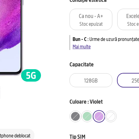
Ca nou - A+
Excele
Stoc epuizat
Stoc e
Bun - C
:
Urme de uzură pronunțate 
Mai multe
Capacitate
128GB
25
Culoare : Violet
tphone deblocat
Tip SIM