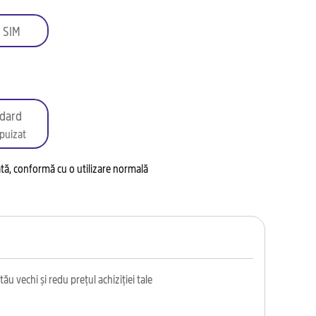
 SIM
dard
puizat
tată, conformă cu o utilizare normală
ău vechi și redu prețul achiziției tale