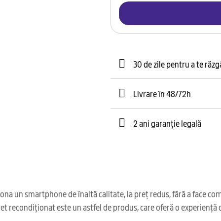
30 de zile pentru a te răz
Livrare în 48/72h
2 ani garanție legală
na un smartphone de înaltă calitate, la preț redus, fără a face co
t recondiționat este un astfel de produs, care oferă o experiență de
.