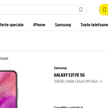
ferte speciale
iPhone
Samsung
Toate telefoane
ționat
Samsung
GALAXY S21 FE 5G
256GB | Violet | Dual SIM | Bun - C
Condiție estetică