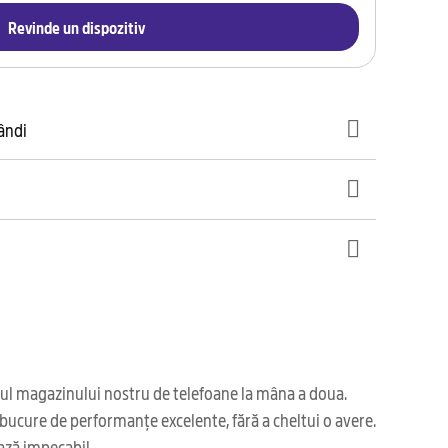
Revinde un dispozitiv
gândi
iul magazinului nostru de telefoane la mâna a doua.
bucure de performanțe excelente, fără a cheltui o avere.
ază impecabil.