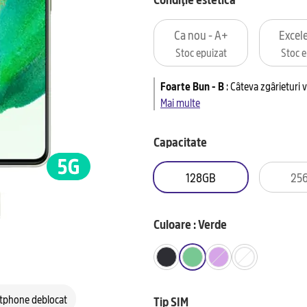
Ca nou - A+
Excele
Stoc epuizat
Stoc e
Foarte Bun - B
:
Câteva zgârieturi v
Mai multe
Capacitate
128GB
25
Culoare : Verde
tphone deblocat
Tip SIM