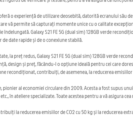
eră o experiență de utilizare deosebită, datorită ecranului său de 
are vă permite să capturați momente unice cu o calitate excepțion
ie îndelungată. Galaxy S21 FE 5G (dual sim) 128GB verde recondițio
r de date rapide și de o conexiune stabilă.
tate, la preț redus, Galaxy S21 FE 5G (dual sim) 128GB verde recon
, design și preț, făcându-l o opțiune ideală pentru cei care dores
one recondiționat, contribuiți, de asemenea, la reducerea emisiilor
 pionier al economiei circulare din 2009. Acesta a fost supus unu
l etc., în ateliere specializate. Toate acestea pentru a vă asigura ce
ribuiți la reducerea emisiilor de CO2 cu 50 kg și la reducerea extr