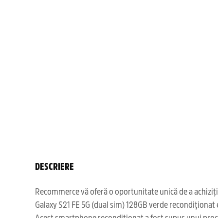
DESCRIERE
Recommerce vă oferă o oportunitate unică de a achiziți
Galaxy S21 FE 5G (dual sim) 128GB verde recondiționat e
Acest smartphone recondiționat a fost supus unui proces