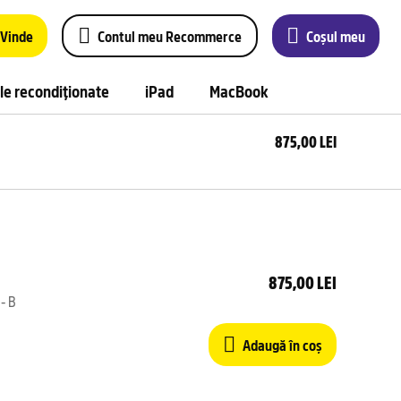
Vinde
Contul meu Recommerce
Coșul meu
le recondiționate
iPad
MacBook
875,00 LEI
Ada
în 
875,00 LEI
 - B
Adaugă în coș