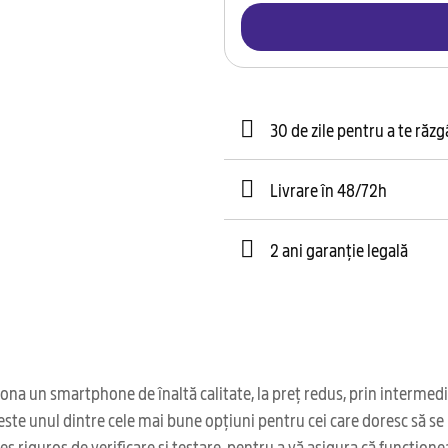
30 de zile pentru a te răz
Livrare în 48/72h
2 ani garanție legală
ona un smartphone de înaltă calitate, la preț redus, prin intermed
ste unul dintre cele mai bune opțiuni pentru cei care doresc să se 
 riguros de verificare și testare, pentru a vă asigura că funcțione