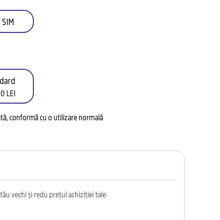
 SIM
dard
0 LEI
tată, conformă cu o utilizare normală
ău vechi și redu prețul achiziției tale