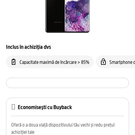
Inclus în achiziția dvs
Capacitate maximă de încărcare > 85%
Smartphone d
Economisești cu Buyback
Oferă o a doua viață dispozitivului tău vechi și redu prețul
achiziției tale