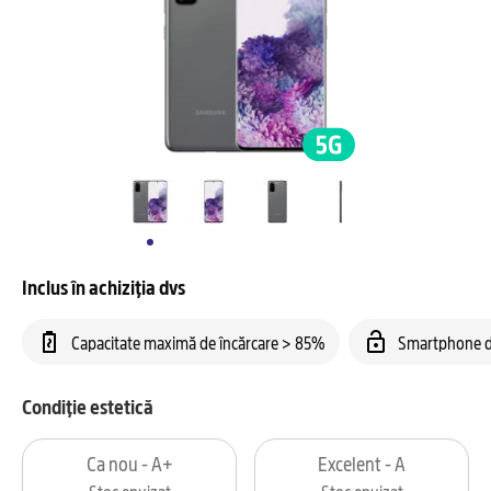
Inclus în achiziția dvs
Capacitate maximă de încărcare > 85%
Smartphone d
Condiție estetică
Ca nou - A+
Excelent - A
Stoc epuizat
Stoc epuizat