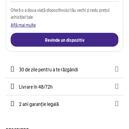
Oferă o a doua viață dispozitivului tău vechi și redu prețul
achiziției tale
Află mai multe
Revinde un dispozitiv
30 de zile pentru a te răzgândi
Livrare în 48/72h
2 ani garanție legală