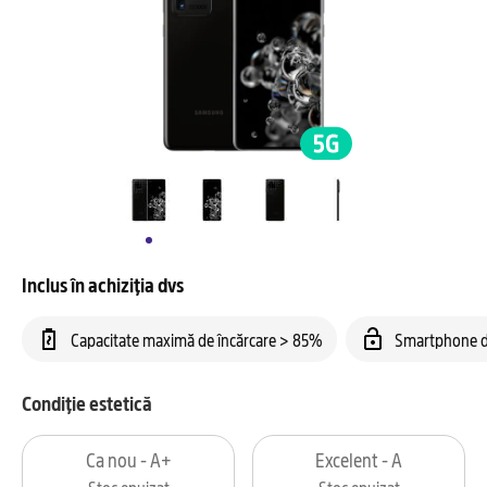
Inclus în achiziția dvs
Capacitate maximă de încărcare > 85%
Smartphone d
Condiție estetică
Ca nou - A+
Excelent - A
Stoc epuizat
Stoc epuizat