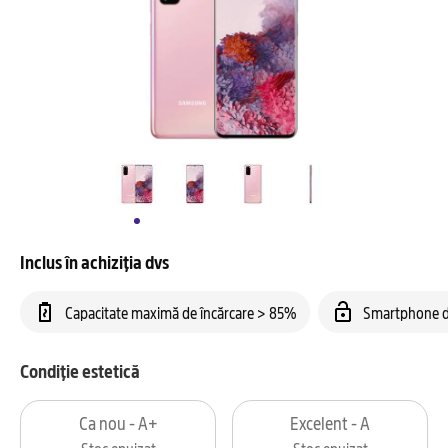
Inclus în achiziția dvs
Capacitate maximă de încărcare > 85%
Smartphone d
Condiție estetică
Ca nou - A+
Excelent - A
Stoc epuizat
Stoc epuizat