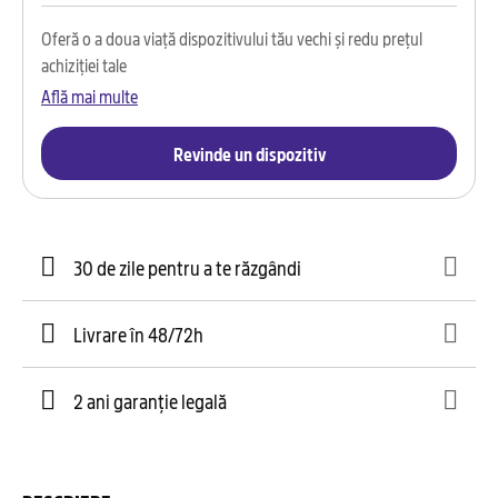
Oferă o a doua viață dispozitivului tău vechi și redu prețul
achiziției tale
Află mai multe
Revinde un dispozitiv
30 de zile pentru a te răzgândi
Livrare în 48/72h
2 ani garanție legală