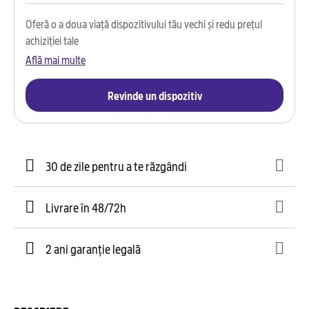
Oferă o a doua viață dispozitivului tău vechi și redu prețul
achiziției tale
Află mai multe
Revinde un dispozitiv
30 de zile pentru a te răzgândi
Livrare în 48/72h
2 ani garanție legală