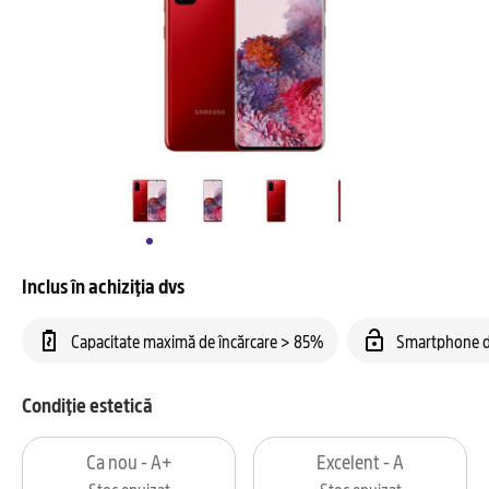
Inclus în achiziția dvs
Capacitate maximă de încărcare > 85%
Smartphone d
Condiție estetică
Ca nou - A+
Excelent - A
Stoc epuizat
Stoc epuizat